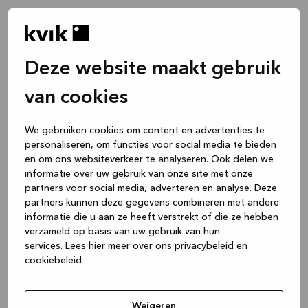
Deze website maakt gebruik
van cookies
We gebruiken cookies om content en advertenties te
personaliseren, om functies voor social media te bieden
en om ons websiteverkeer te analyseren. Ook delen we
informatie over uw gebruik van onze site met onze
partners voor social media, adverteren en analyse. Deze
partners kunnen deze gegevens combineren met andere
informatie die u aan ze heeft verstrekt of die ze hebben
verzameld op basis van uw gebruik van hun
services.
Lees hier meer over ons privacybeleid en
cookiebeleid
Application error: a client-side exception has occurred
while
loading
www.kvik.be
(see the browser console for more
Weigeren