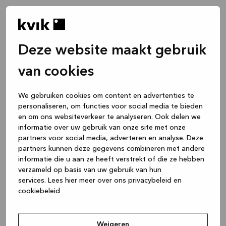
Deze website maakt gebruik
van cookies
We gebruiken cookies om content en advertenties te
personaliseren, om functies voor social media te bieden
en om ons websiteverkeer te analyseren. Ook delen we
informatie over uw gebruik van onze site met onze
partners voor social media, adverteren en analyse. Deze
partners kunnen deze gegevens combineren met andere
informatie die u aan ze heeft verstrekt of die ze hebben
verzameld op basis van uw gebruik van hun
services.
Lees hier meer over ons privacybeleid en
cookiebeleid
Application error: a client-side exception has occurred
while
loading
www.kvik.be
(see the browser console for more
Weigeren