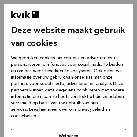
Deze website maakt gebruik
van cookies
We gebruiken cookies om content en advertenties te
personaliseren, om functies voor social media te bieden
en om ons websiteverkeer te analyseren. Ook delen we
informatie over uw gebruik van onze site met onze
partners voor social media, adverteren en analyse. Deze
partners kunnen deze gegevens combineren met andere
informatie die u aan ze heeft verstrekt of die ze hebben
verzameld op basis van uw gebruik van hun
services.
Lees hier meer over ons privacybeleid en
cookiebeleid
Application error: a client-side exception has occurred
while
loading
www.kvik.be
(see the browser console for more
Weigeren