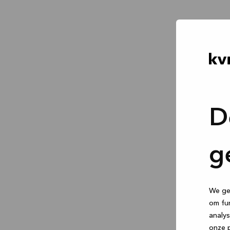
D
g
We geb
om fun
analys
onze p