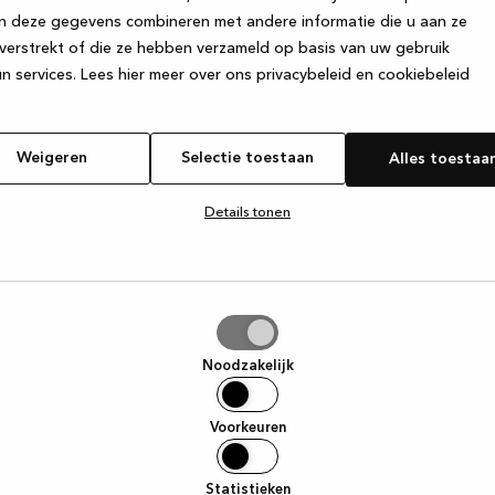
n deze gegevens combineren met andere informatie die u aan ze
verstrekt of die ze hebben verzameld op basis van uw gebruik
e exception has occurred
while loading
www.kvik.be
(see the browse
n services.
Lees hier meer over ons privacybeleid en cookiebeleid
Weigeren
Selectie toestaan
Alles toestaa
Details tonen
tie
aan
Noodzakelijk
Voorkeuren
Statistieken