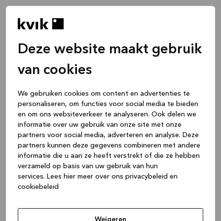
Deze website maakt gebruik
van cookies
We gebruiken cookies om content en advertenties te
personaliseren, om functies voor social media te bieden
en om ons websiteverkeer te analyseren. Ook delen we
informatie over uw gebruik van onze site met onze
partners voor social media, adverteren en analyse. Deze
partners kunnen deze gegevens combineren met andere
informatie die u aan ze heeft verstrekt of die ze hebben
verzameld op basis van uw gebruik van hun
services.
Lees hier meer over ons privacybeleid en
cookiebeleid
Application error: a client-side exception has occurred
while
loading
www.kvik.be
(see the browser console for more
Weigeren