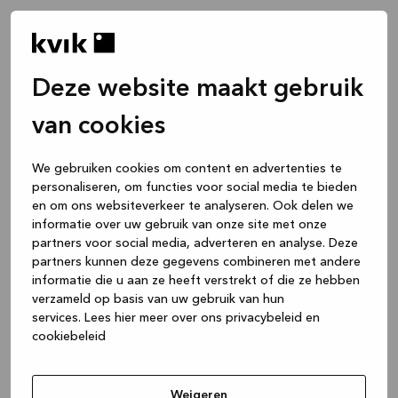
Deze website maakt gebruik
van cookies
We gebruiken cookies om content en advertenties te
personaliseren, om functies voor social media te bieden
en om ons websiteverkeer te analyseren. Ook delen we
informatie over uw gebruik van onze site met onze
partners voor social media, adverteren en analyse. Deze
partners kunnen deze gegevens combineren met andere
informatie die u aan ze heeft verstrekt of die ze hebben
verzameld op basis van uw gebruik van hun
services.
Lees hier meer over ons privacybeleid en
cookiebeleid
Application error: a client-side exception has occurred
while
loading
www.kvik.be
(see the browser console for more
Weigeren