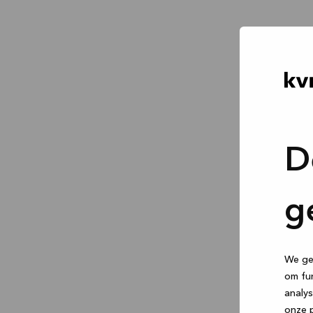
D
g
We geb
om fun
analys
onze p