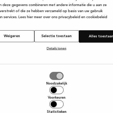
n deze gegevens combineren met andere informatie die u aan ze
verstrekt of die ze hebben verzameld op basis van uw gebruik
e exception has occurred
while loading
www.kvik.be
(see the browse
n services.
Lees hier meer over ons privacybeleid en cookiebeleid
Weigeren
Selectie toestaan
Alles toestaa
Details tonen
tie
aan
Noodzakelijk
Voorkeuren
Statistieken