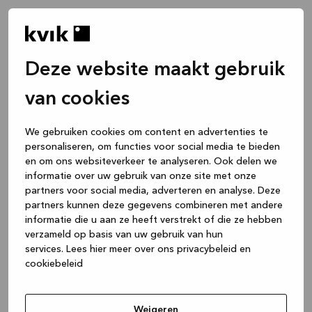
Deze website maakt gebruik
van cookies
We gebruiken cookies om content en advertenties te
personaliseren, om functies voor social media te bieden
en om ons websiteverkeer te analyseren. Ook delen we
informatie over uw gebruik van onze site met onze
partners voor social media, adverteren en analyse. Deze
partners kunnen deze gegevens combineren met andere
informatie die u aan ze heeft verstrekt of die ze hebben
verzameld op basis van uw gebruik van hun
services.
Lees hier meer over ons privacybeleid en
cookiebeleid
Application error: a client-side exception has occurred
while
loading
www.kvik.be
(see the browser console for more
Weigeren