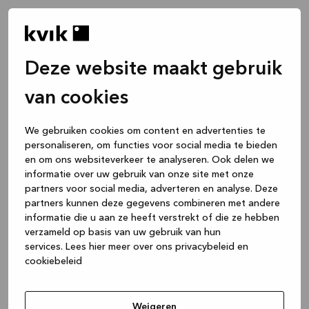
Deze website maakt gebruik
van cookies
We gebruiken cookies om content en advertenties te
personaliseren, om functies voor social media te bieden
en om ons websiteverkeer te analyseren. Ook delen we
informatie over uw gebruik van onze site met onze
partners voor social media, adverteren en analyse. Deze
partners kunnen deze gegevens combineren met andere
informatie die u aan ze heeft verstrekt of die ze hebben
verzameld op basis van uw gebruik van hun
services.
Lees hier meer over ons privacybeleid en
cookiebeleid
Application error: a client-side exception has occurred
while
loading
www.kvik.be
(see the browser console for more
Weigeren