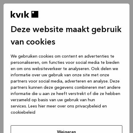
Deze website maakt gebruik
van cookies
We gebruiken cookies om content en advertenties te
personaliseren, om functies voor social media te bieden
en om ons websiteverkeer te analyseren. Ook delen we
informatie over uw gebruik van onze site met onze
partners voor social media, adverteren en analyse. Deze
partners kunnen deze gegevens combineren met andere
informatie die u aan ze heeft verstrekt of die ze hebben
verzameld op basis van uw gebruik van hun
services.
Lees hier meer over ons privacybeleid en
cookiebeleid
Application error: a client-side exception has occurred
while
loading
www.kvik.be
(see the browser console for more
Weigeren