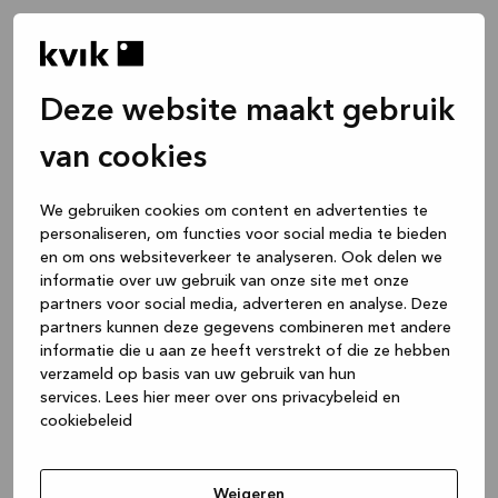
Deze website maakt gebruik
van cookies
We gebruiken cookies om content en advertenties te
personaliseren, om functies voor social media te bieden
en om ons websiteverkeer te analyseren. Ook delen we
informatie over uw gebruik van onze site met onze
partners voor social media, adverteren en analyse. Deze
partners kunnen deze gegevens combineren met andere
informatie die u aan ze heeft verstrekt of die ze hebben
verzameld op basis van uw gebruik van hun
services.
Lees hier meer over ons privacybeleid en
cookiebeleid
Application error: a client-side exception has occurred
while
loading
www.kvik.be
(see the browser console for more
Weigeren