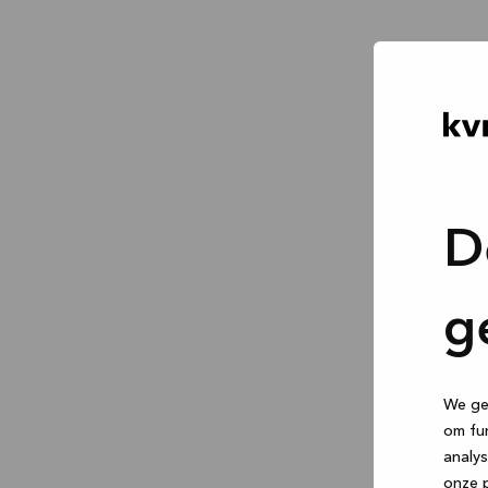
D
g
We geb
om fun
analys
onze p