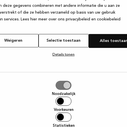
n deze gegevens combineren met andere informatie die u aan ze
verstrekt of die ze hebben verzameld op basis van uw gebruik
e exception has occurred
while loading
www.kvik.be
(see the browse
n services.
Lees hier meer over ons privacybeleid en cookiebeleid
Weigeren
Selectie toestaan
Alles toestaa
Details tonen
tie
aan
Noodzakelijk
Voorkeuren
Statistieken