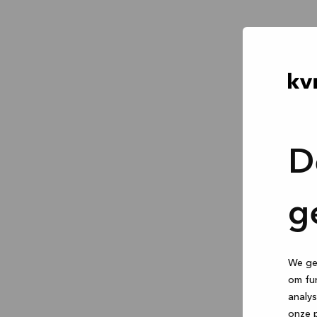
D
g
We geb
om fun
analys
onze p