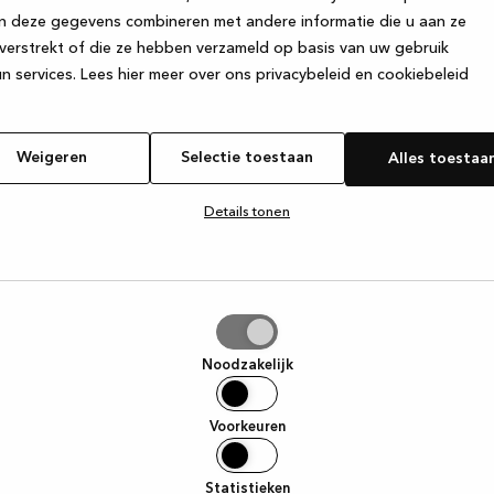
n deze gegevens combineren met andere informatie die u aan ze
verstrekt of die ze hebben verzameld op basis van uw gebruik
e exception has occurred
while loading
www.kvik.be
(see the browse
n services.
Lees hier meer over ons privacybeleid en cookiebeleid
Weigeren
Selectie toestaan
Alles toestaa
Details tonen
tie
aan
Noodzakelijk
Voorkeuren
Statistieken