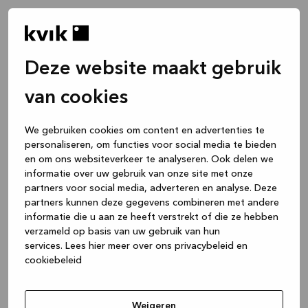
Deze website maakt gebruik
van cookies
We gebruiken cookies om content en advertenties te
personaliseren, om functies voor social media te bieden
en om ons websiteverkeer te analyseren. Ook delen we
informatie over uw gebruik van onze site met onze
partners voor social media, adverteren en analyse. Deze
partners kunnen deze gegevens combineren met andere
informatie die u aan ze heeft verstrekt of die ze hebben
verzameld op basis van uw gebruik van hun
services.
Lees hier meer over ons privacybeleid en
cookiebeleid
Application error: a client-side exception has occurred
while
loading
www.kvik.be
(see the browser console for more
Weigeren