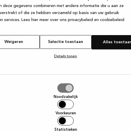
n deze gegevens combineren met andere informatie die u aan ze
verstrekt of die ze hebben verzameld op basis van uw gebruik
e exception has occurred
while loading
www.kvik.be
(see the browse
n services.
Lees hier meer over ons privacybeleid en cookiebeleid
Weigeren
Selectie toestaan
Alles toestaa
Details tonen
tie
aan
Noodzakelijk
Voorkeuren
Statistieken