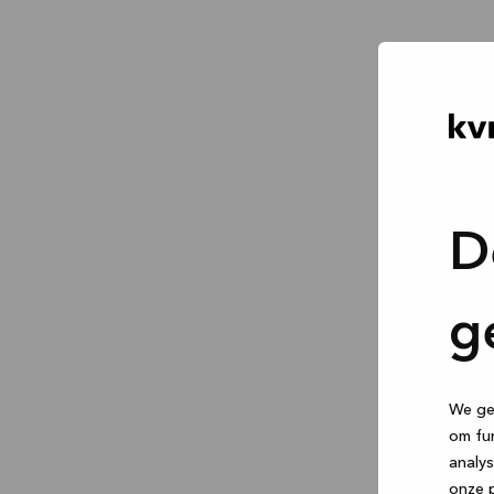
D
g
We geb
om fun
analys
onze p