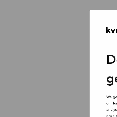
D
g
We geb
om fun
analys
onze p