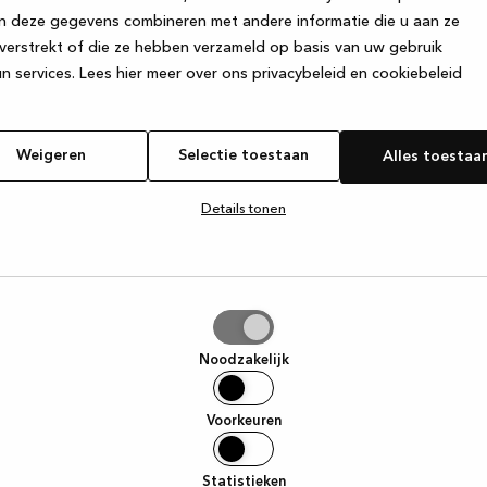
n deze gegevens combineren met andere informatie die u aan ze
verstrekt of die ze hebben verzameld op basis van uw gebruik
e exception has occurred
while loading
www.kvik.be
(see the browse
n services.
Lees hier meer over ons privacybeleid en cookiebeleid
Weigeren
Selectie toestaan
Alles toestaa
Details tonen
tie
aan
Noodzakelijk
Voorkeuren
Statistieken