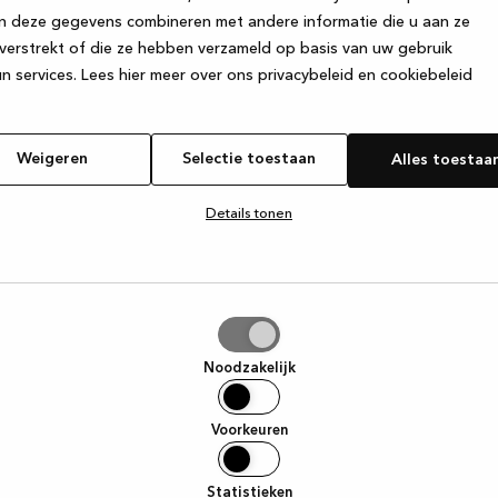
n deze gegevens combineren met andere informatie die u aan ze
verstrekt of die ze hebben verzameld op basis van uw gebruik
e exception has occurred
while loading
www.kvik.be
(see the browse
n services.
Lees hier meer over ons privacybeleid en cookiebeleid
Weigeren
Selectie toestaan
Alles toestaa
Details tonen
tie
aan
Noodzakelijk
Voorkeuren
Statistieken