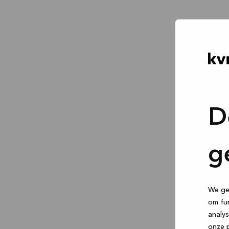
D
g
We geb
om fun
analys
onze p