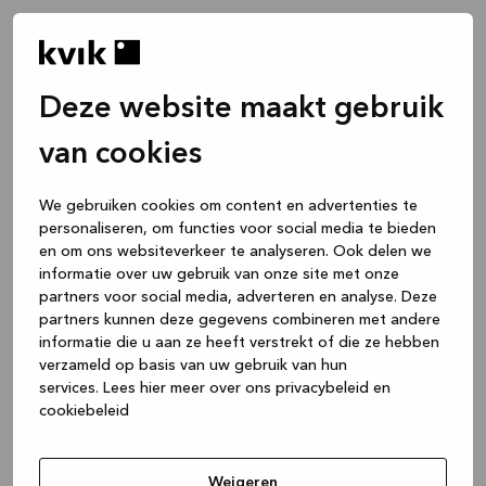
Deze website maakt gebruik
van cookies
We gebruiken cookies om content en advertenties te
personaliseren, om functies voor social media te bieden
en om ons websiteverkeer te analyseren. Ook delen we
informatie over uw gebruik van onze site met onze
partners voor social media, adverteren en analyse. Deze
partners kunnen deze gegevens combineren met andere
informatie die u aan ze heeft verstrekt of die ze hebben
verzameld op basis van uw gebruik van hun
services.
Lees hier meer over ons privacybeleid en
cookiebeleid
Application error: a client-side exception has occurred
while
loading
www.kvik.be
(see the browser console for more
Weigeren