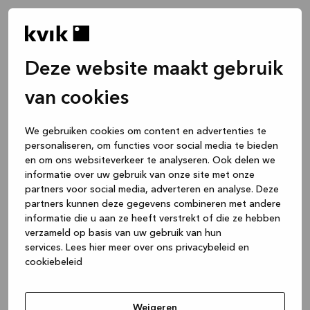
Deze website maakt gebruik
van cookies
We gebruiken cookies om content en advertenties te
personaliseren, om functies voor social media te bieden
en om ons websiteverkeer te analyseren. Ook delen we
informatie over uw gebruik van onze site met onze
partners voor social media, adverteren en analyse. Deze
partners kunnen deze gegevens combineren met andere
informatie die u aan ze heeft verstrekt of die ze hebben
verzameld op basis van uw gebruik van hun
services.
Lees hier meer over ons privacybeleid en
cookiebeleid
Application error: a client-side exception has occurred
while
loading
www.kvik.be
(see the browser console for more
Weigeren