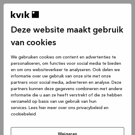
Deze website maakt gebruik
van cookies
We gebruiken cookies om content en advertenties te
personaliseren, om functies voor social media te bieden
en om ons websiteverkeer te analyseren. Ook delen we
informatie over uw gebruik van onze site met onze
partners voor social media, adverteren en analyse. Deze
partners kunnen deze gegevens combineren met andere
informatie die u aan ze heeft verstrekt of die ze hebben
verzameld op basis van uw gebruik van hun
services.
Lees hier meer over ons privacybeleid en
cookiebeleid
Application error: a client-side exception has occurred
while
loading
www.kvik.be
(see the browser console for more
Weigeren