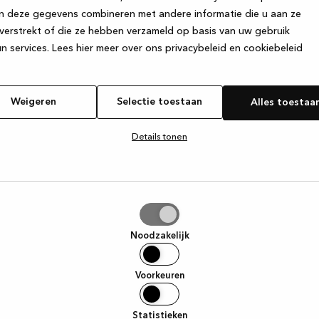
n deze gegevens combineren met andere informatie die u aan ze
verstrekt of die ze hebben verzameld op basis van uw gebruik
e exception has occurred
while loading
www.kvik.be
(see the browse
n services.
Lees hier meer over ons privacybeleid en cookiebeleid
Weigeren
Selectie toestaan
Alles toestaa
Details tonen
tie
aan
Noodzakelijk
Voorkeuren
Statistieken