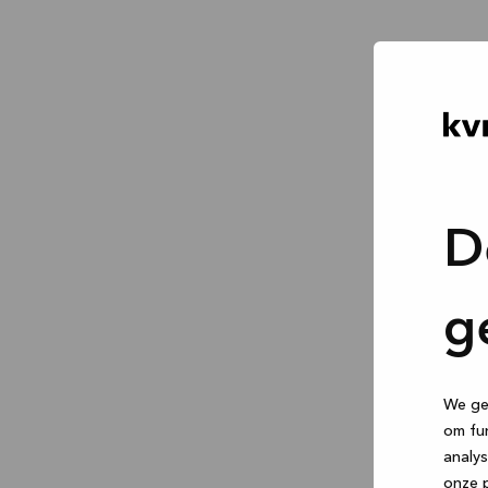
D
g
We geb
om fun
analys
onze p