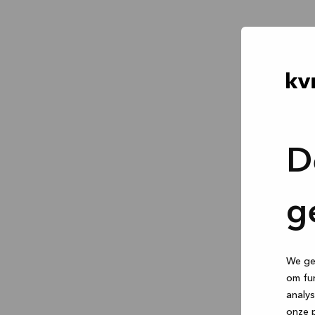
D
g
We geb
om fun
analys
onze p