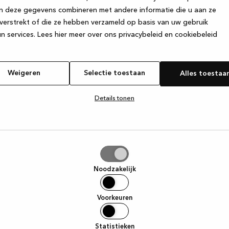
n deze gegevens combineren met andere informatie die u aan ze
verstrekt of die ze hebben verzameld op basis van uw gebruik
e exception has occurred
while loading
www.kvik.be
(see the browse
n services.
Lees hier meer over ons privacybeleid en cookiebeleid
Weigeren
Selectie toestaan
Alles toestaa
Details tonen
tie
aan
Noodzakelijk
Voorkeuren
Statistieken