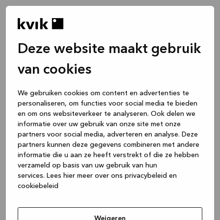
Deze website maakt gebruik
van cookies
We gebruiken cookies om content en advertenties te
personaliseren, om functies voor social media te bieden
en om ons websiteverkeer te analyseren. Ook delen we
informatie over uw gebruik van onze site met onze
partners voor social media, adverteren en analyse. Deze
partners kunnen deze gegevens combineren met andere
informatie die u aan ze heeft verstrekt of die ze hebben
verzameld op basis van uw gebruik van hun
services.
Lees hier meer over ons privacybeleid en
cookiebeleid
Application error: a client-side exception has occurred
while
loading
www.kvik.be
(see the browser console for more
Weigeren