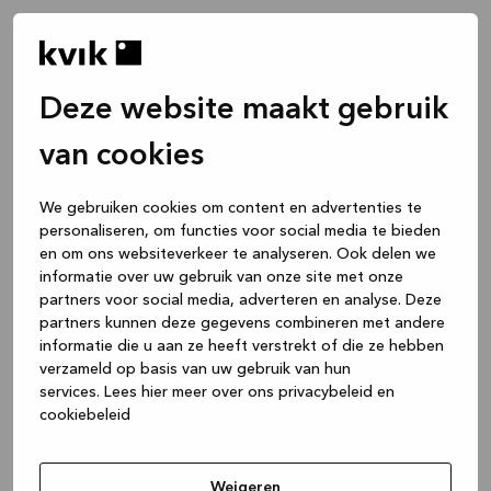
Deze website maakt gebruik
van cookies
We gebruiken cookies om content en advertenties te
personaliseren, om functies voor social media te bieden
en om ons websiteverkeer te analyseren. Ook delen we
informatie over uw gebruik van onze site met onze
partners voor social media, adverteren en analyse. Deze
partners kunnen deze gegevens combineren met andere
informatie die u aan ze heeft verstrekt of die ze hebben
verzameld op basis van uw gebruik van hun
services.
Lees hier meer over ons privacybeleid en
cookiebeleid
Application error: a client-side exception has occurred
while
loading
www.kvik.be
(see the browser console for more
Weigeren