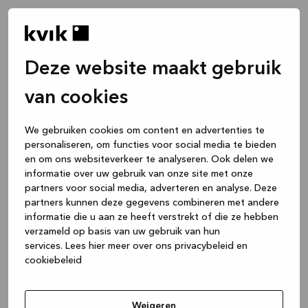
Deze website maakt gebruik
van cookies
We gebruiken cookies om content en advertenties te
personaliseren, om functies voor social media te bieden
en om ons websiteverkeer te analyseren. Ook delen we
informatie over uw gebruik van onze site met onze
partners voor social media, adverteren en analyse. Deze
partners kunnen deze gegevens combineren met andere
informatie die u aan ze heeft verstrekt of die ze hebben
verzameld op basis van uw gebruik van hun
services.
Lees hier meer over ons privacybeleid en
cookiebeleid
Application error: a client-side exception has occurred
while
loading
www.kvik.be
(see the browser console for more
Weigeren