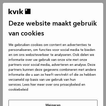
Deze website maakt gebruik
van cookies
We gebruiken cookies om content en advertenties te
personaliseren, om functies voor social media te bieden
en om ons websiteverkeer te analyseren. Ook delen we
informatie over uw gebruik van onze site met onze
partners voor social media, adverteren en analyse. Deze
partners kunnen deze gegevens combineren met andere
informatie die u aan ze heeft verstrekt of die ze hebben
verzameld op basis van uw gebruik van hun
services.
Lees hier meer over ons privacybeleid en
cookiebeleid
Application error: a client-side exception has occurred
while
loading
www.kvik.be
(see the browser console for more
Weigeren