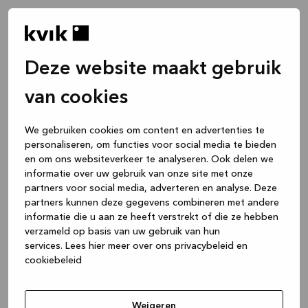
Deze website maakt gebruik
van cookies
We gebruiken cookies om content en advertenties te
personaliseren, om functies voor social media te bieden
en om ons websiteverkeer te analyseren. Ook delen we
informatie over uw gebruik van onze site met onze
partners voor social media, adverteren en analyse. Deze
partners kunnen deze gegevens combineren met andere
informatie die u aan ze heeft verstrekt of die ze hebben
verzameld op basis van uw gebruik van hun
services.
Lees hier meer over ons privacybeleid en
cookiebeleid
Application error: a client-side exception has occurred
while
loading
www.kvik.be
(see the browser console for more
Weigeren