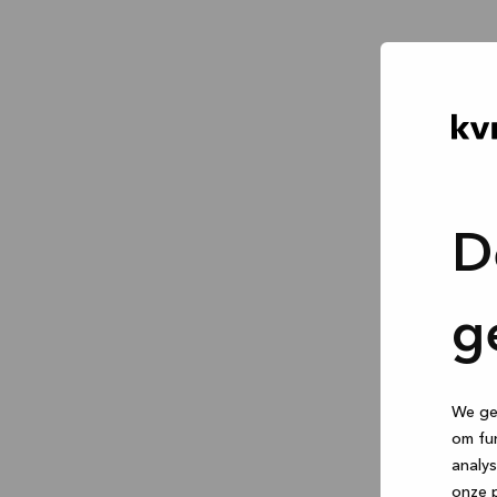
D
g
We geb
om fun
analys
onze p