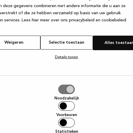
n deze gegevens combineren met andere informatie die u aan ze
verstrekt of die ze hebben verzameld op basis van uw gebruik
e exception has occurred
while loading
www.kvik.be
(see the browse
n services.
Lees hier meer over ons privacybeleid en cookiebeleid
Weigeren
Selectie toestaan
Alles toestaa
Details tonen
tie
aan
Noodzakelijk
Voorkeuren
Statistieken