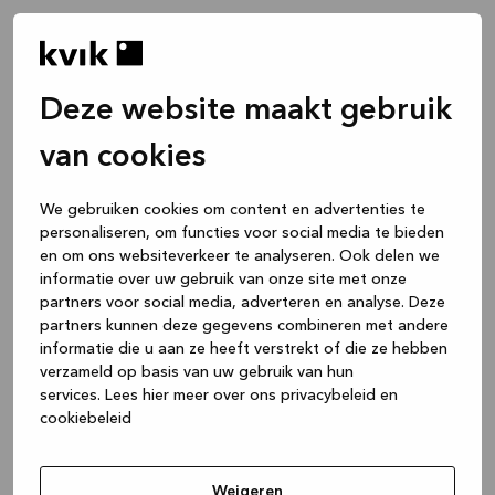
Deze website maakt gebruik
van cookies
We gebruiken cookies om content en advertenties te
personaliseren, om functies voor social media te bieden
en om ons websiteverkeer te analyseren. Ook delen we
informatie over uw gebruik van onze site met onze
partners voor social media, adverteren en analyse. Deze
partners kunnen deze gegevens combineren met andere
informatie die u aan ze heeft verstrekt of die ze hebben
verzameld op basis van uw gebruik van hun
services.
Lees hier meer over ons privacybeleid en
cookiebeleid
Application error: a client-side exception has occurred
while
loading
www.kvik.be
(see the browser console for more
Weigeren