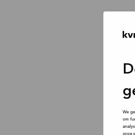
D
g
We geb
om fun
analys
onze p