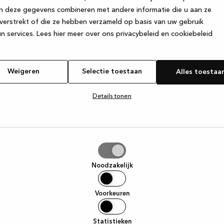
n deze gegevens combineren met andere informatie die u aan ze
verstrekt of die ze hebben verzameld op basis van uw gebruik
e exception has occurred
while loading
www.kvik.be
(see the browse
n services.
Lees hier meer over ons privacybeleid en cookiebeleid
Weigeren
Selectie toestaan
Alles toestaa
Details tonen
tie
aan
Noodzakelijk
Voorkeuren
Statistieken