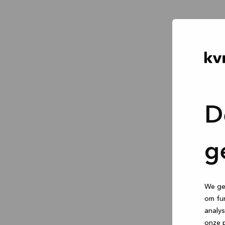
D
g
We geb
om fun
analys
onze p