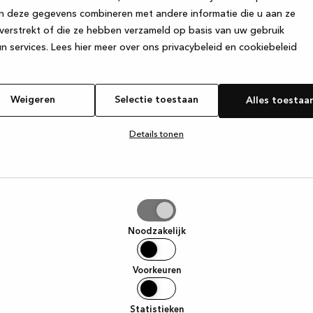
n deze gegevens combineren met andere informatie die u aan ze
verstrekt of die ze hebben verzameld op basis van uw gebruik
e exception has occurred
while loading
www.kvik.be
(see the browse
n services.
Lees hier meer over ons privacybeleid en cookiebeleid
Weigeren
Selectie toestaan
Alles toestaa
Details tonen
tie
aan
Noodzakelijk
Voorkeuren
Statistieken