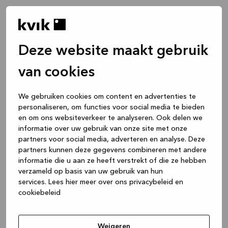
Deze website maakt gebruik
van cookies
We gebruiken cookies om content en advertenties te
personaliseren, om functies voor social media te bieden
en om ons websiteverkeer te analyseren. Ook delen we
informatie over uw gebruik van onze site met onze
partners voor social media, adverteren en analyse. Deze
partners kunnen deze gegevens combineren met andere
informatie die u aan ze heeft verstrekt of die ze hebben
verzameld op basis van uw gebruik van hun
services.
Lees hier meer over ons privacybeleid en
cookiebeleid
Application error: a client-side exception has occurred
while
loading
www.kvik.be
(see the browser console for more
Weigeren