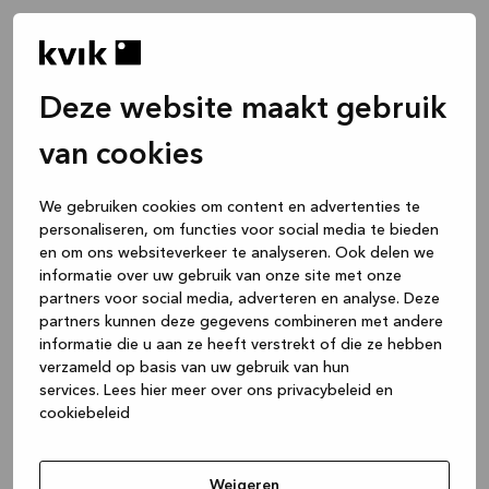
Deze website maakt gebruik
van cookies
We gebruiken cookies om content en advertenties te
personaliseren, om functies voor social media te bieden
en om ons websiteverkeer te analyseren. Ook delen we
informatie over uw gebruik van onze site met onze
partners voor social media, adverteren en analyse. Deze
partners kunnen deze gegevens combineren met andere
informatie die u aan ze heeft verstrekt of die ze hebben
verzameld op basis van uw gebruik van hun
services.
Lees hier meer over ons privacybeleid en
cookiebeleid
Application error: a client-side exception has occurred
while
loading
www.kvik.be
(see the browser console for more
Weigeren