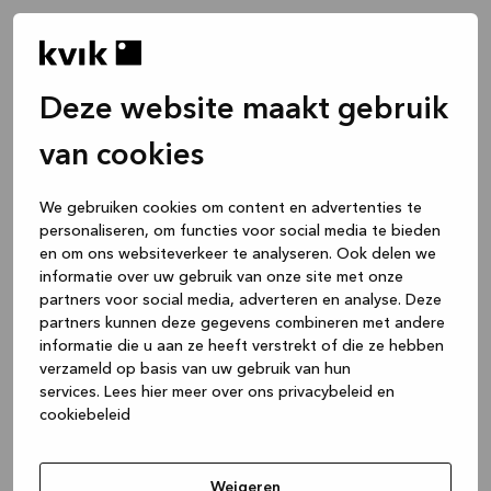
Deze website maakt gebruik
van cookies
We gebruiken cookies om content en advertenties te
personaliseren, om functies voor social media te bieden
en om ons websiteverkeer te analyseren. Ook delen we
informatie over uw gebruik van onze site met onze
partners voor social media, adverteren en analyse. Deze
partners kunnen deze gegevens combineren met andere
informatie die u aan ze heeft verstrekt of die ze hebben
verzameld op basis van uw gebruik van hun
services.
Lees hier meer over ons privacybeleid en
cookiebeleid
Application error: a client-side exception has occurred
while
loading
www.kvik.be
(see the browser console for more
Weigeren