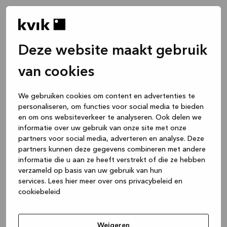
Deze website maakt gebruik
van cookies
We gebruiken cookies om content en advertenties te
personaliseren, om functies voor social media te bieden
en om ons websiteverkeer te analyseren. Ook delen we
informatie over uw gebruik van onze site met onze
partners voor social media, adverteren en analyse. Deze
partners kunnen deze gegevens combineren met andere
informatie die u aan ze heeft verstrekt of die ze hebben
verzameld op basis van uw gebruik van hun
services.
Lees hier meer over ons privacybeleid en
cookiebeleid
Application error: a client-side exception has occurred
while
loading
www.kvik.be
(see the browser console for more
Weigeren