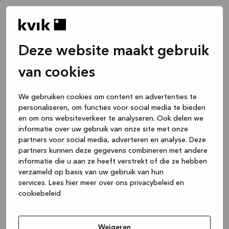
Deze website maakt gebruik
van cookies
We gebruiken cookies om content en advertenties te
personaliseren, om functies voor social media te bieden
en om ons websiteverkeer te analyseren. Ook delen we
informatie over uw gebruik van onze site met onze
partners voor social media, adverteren en analyse. Deze
partners kunnen deze gegevens combineren met andere
informatie die u aan ze heeft verstrekt of die ze hebben
verzameld op basis van uw gebruik van hun
services.
Lees hier meer over ons privacybeleid en
cookiebeleid
Application error: a client-side exception has occurred
while
loading
www.kvik.be
(see the browser console for more
Weigeren