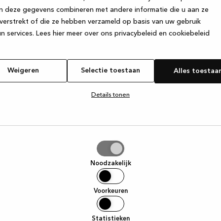
n deze gegevens combineren met andere informatie die u aan ze
verstrekt of die ze hebben verzameld op basis van uw gebruik
e exception has occurred
while loading
www.kvik.be
(see the browse
n services.
Lees hier meer over ons privacybeleid en cookiebeleid
Weigeren
Selectie toestaan
Alles toestaa
Details tonen
tie
aan
Noodzakelijk
Voorkeuren
Statistieken