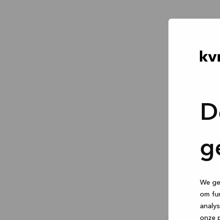
D
g
We geb
om fun
analys
onze p