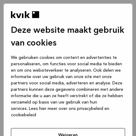
Deze website maakt gebruik
van cookies
We gebruiken cookies om content en advertenties te
personaliseren, om functies voor social media te bieden
en om ons websiteverkeer te analyseren. Ook delen we
informatie over uw gebruik van onze site met onze
partners voor social media, adverteren en analyse. Deze
partners kunnen deze gegevens combineren met andere
informatie die u aan ze heeft verstrekt of die ze hebben
verzameld op basis van uw gebruik van hun
services.
Lees hier meer over ons privacybeleid en
cookiebeleid
Application error: a client-side exception has occurred
while
loading
www.kvik.be
(see the browser console for more
Weigeren