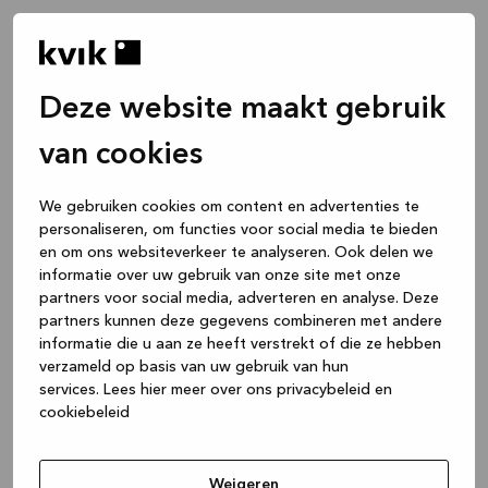
Deze website maakt gebruik
van cookies
We gebruiken cookies om content en advertenties te
personaliseren, om functies voor social media te bieden
en om ons websiteverkeer te analyseren. Ook delen we
informatie over uw gebruik van onze site met onze
partners voor social media, adverteren en analyse. Deze
partners kunnen deze gegevens combineren met andere
informatie die u aan ze heeft verstrekt of die ze hebben
verzameld op basis van uw gebruik van hun
services.
Lees hier meer over ons privacybeleid en
cookiebeleid
Application error: a client-side exception has occurred
while
loading
www.kvik.be
(see the browser console for more
Weigeren