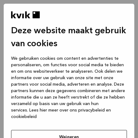
Deze website maakt gebruik
van cookies
We gebruiken cookies om content en advertenties te
personaliseren, om functies voor social media te bieden
en om ons websiteverkeer te analyseren. Ook delen we
informatie over uw gebruik van onze site met onze
partners voor social media, adverteren en analyse. Deze
partners kunnen deze gegevens combineren met andere
informatie die u aan ze heeft verstrekt of die ze hebben
verzameld op basis van uw gebruik van hun
services.
Lees hier meer over ons privacybeleid en
cookiebeleid
Application error: a client-side exception has occurred
while
loading
www.kvik.be
(see the browser console for more
Weigeren