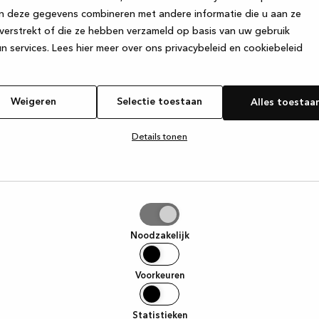
n deze gegevens combineren met andere informatie die u aan ze
verstrekt of die ze hebben verzameld op basis van uw gebruik
e exception has occurred
while loading
www.kvik.be
(see the browse
n services.
Lees hier meer over ons privacybeleid en cookiebeleid
Weigeren
Selectie toestaan
Alles toestaa
Details tonen
tie
aan
Noodzakelijk
Voorkeuren
Statistieken