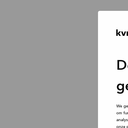
D
g
We geb
om fun
analys
onze p