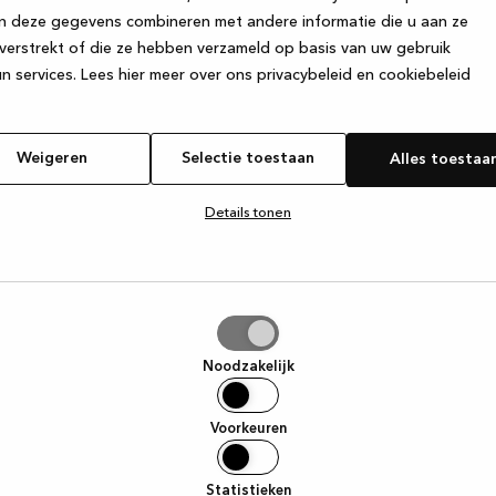
n deze gegevens combineren met andere informatie die u aan ze
verstrekt of die ze hebben verzameld op basis van uw gebruik
e exception has occurred
while loading
www.kvik.be
(see the browse
n services.
Lees hier meer over ons privacybeleid en cookiebeleid
Weigeren
Selectie toestaan
Alles toestaa
Details tonen
tie
aan
Noodzakelijk
Voorkeuren
Statistieken