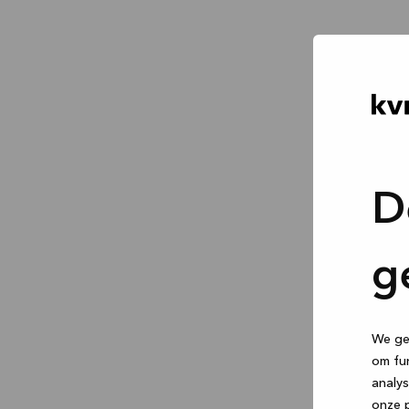
D
g
We geb
om fun
analys
onze p