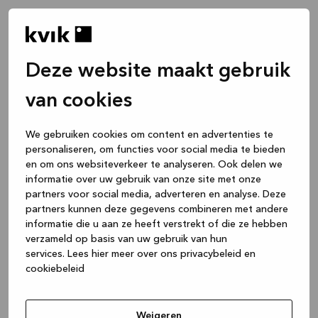
Deze website maakt gebruik
van cookies
We gebruiken cookies om content en advertenties te
personaliseren, om functies voor social media te bieden
en om ons websiteverkeer te analyseren. Ook delen we
informatie over uw gebruik van onze site met onze
partners voor social media, adverteren en analyse. Deze
partners kunnen deze gegevens combineren met andere
informatie die u aan ze heeft verstrekt of die ze hebben
verzameld op basis van uw gebruik van hun
services.
Lees hier meer over ons privacybeleid en
cookiebeleid
Application error: a client-side exception has occurred
while
loading
www.kvik.be
(see the browser console for more
Weigeren