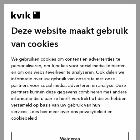
Deze website maakt gebruik
van cookies
We gebruiken cookies om content en advertenties te
personaliseren, om functies voor social media te bieden
en om ons websiteverkeer te analyseren. Ook delen we
informatie over uw gebruik van onze site met onze
partners voor social media, adverteren en analyse. Deze
partners kunnen deze gegevens combineren met andere
informatie die u aan ze heeft verstrekt of die ze hebben
verzameld op basis van uw gebruik van hun
services.
Lees hier meer over ons privacybeleid en
cookiebeleid
Application error: a client-side exception has occurred
while
loading
www.kvik.be
(see the browser console for more
Weigeren