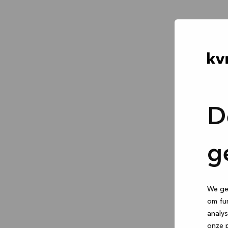
D
g
We geb
om fun
analys
onze p