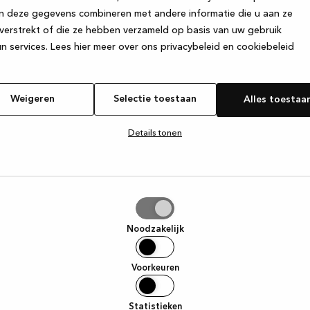
n deze gegevens combineren met andere informatie die u aan ze
verstrekt of die ze hebben verzameld op basis van uw gebruik
e exception has occurred
while loading
www.kvik.be
(see the browse
n services.
Lees hier meer over ons privacybeleid en cookiebeleid
Weigeren
Selectie toestaan
Alles toestaa
Details tonen
tie
aan
Noodzakelijk
Voorkeuren
Statistieken