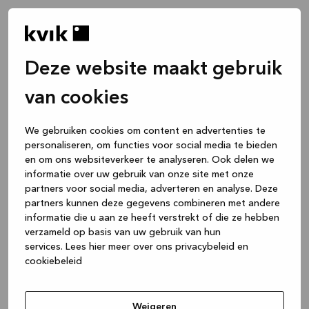
Deze website maakt gebruik
van cookies
We gebruiken cookies om content en advertenties te
personaliseren, om functies voor social media te bieden
en om ons websiteverkeer te analyseren. Ook delen we
informatie over uw gebruik van onze site met onze
partners voor social media, adverteren en analyse. Deze
partners kunnen deze gegevens combineren met andere
informatie die u aan ze heeft verstrekt of die ze hebben
verzameld op basis van uw gebruik van hun
services.
Lees hier meer over ons privacybeleid en
cookiebeleid
Application error: a client-side exception has occurred
while
loading
www.kvik.be
(see the browser console for more
Weigeren