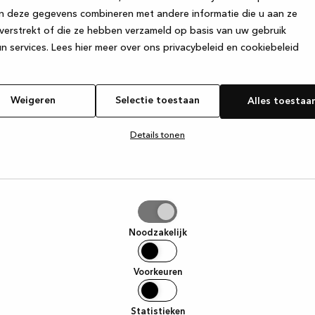
n deze gegevens combineren met andere informatie die u aan ze
verstrekt of die ze hebben verzameld op basis van uw gebruik
e exception has occurred
while loading
www.kvik.be
(see the browse
n services.
Lees hier meer over ons privacybeleid en cookiebeleid
Weigeren
Selectie toestaan
Alles toestaa
Details tonen
tie
aan
Noodzakelijk
Voorkeuren
Statistieken