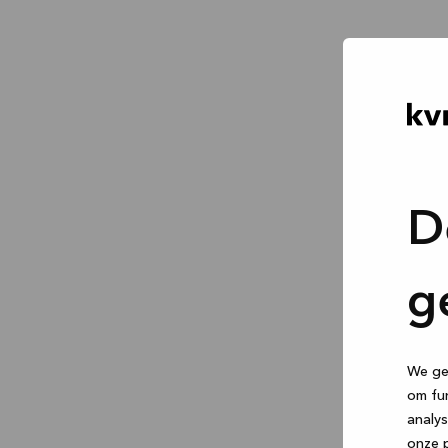
D
g
We geb
om fun
analys
onze p