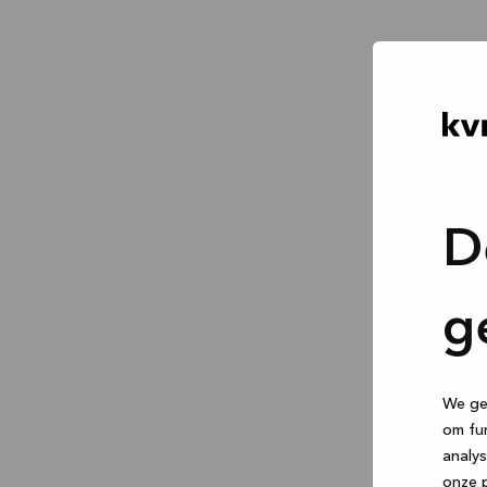
D
g
We geb
om fun
analys
onze p