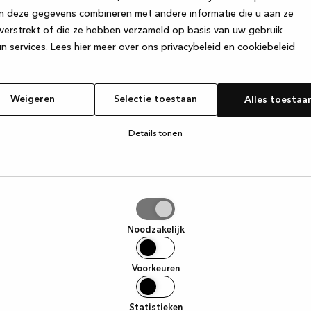
n deze gegevens combineren met andere informatie die u aan ze
verstrekt of die ze hebben verzameld op basis van uw gebruik
e exception has occurred
while loading
www.kvik.be
(see the browse
n services.
Lees hier meer over ons privacybeleid en cookiebeleid
Weigeren
Selectie toestaan
Alles toestaa
Details tonen
tie
aan
Noodzakelijk
Voorkeuren
Statistieken