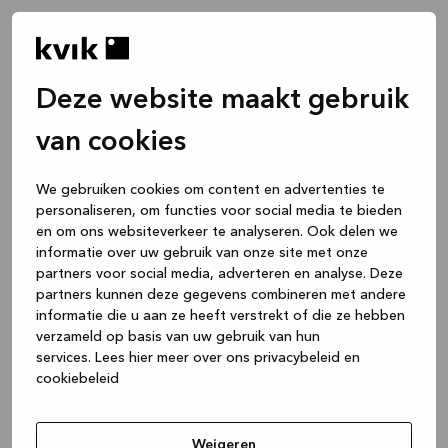
Deze website maakt gebruik
van cookies
We gebruiken cookies om content en advertenties te
personaliseren, om functies voor social media te bieden
en om ons websiteverkeer te analyseren. Ook delen we
informatie over uw gebruik van onze site met onze
partners voor social media, adverteren en analyse. Deze
partners kunnen deze gegevens combineren met andere
informatie die u aan ze heeft verstrekt of die ze hebben
verzameld op basis van uw gebruik van hun
services.
Lees hier meer over ons privacybeleid en
cookiebeleid
Application error: a client-side exception has occurred
while
loading
www.kvik.be
(see the browser console for more
Weigeren