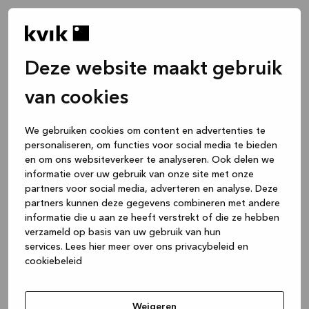
Deze website maakt gebruik
van cookies
We gebruiken cookies om content en advertenties te
personaliseren, om functies voor social media te bieden
en om ons websiteverkeer te analyseren. Ook delen we
informatie over uw gebruik van onze site met onze
partners voor social media, adverteren en analyse. Deze
partners kunnen deze gegevens combineren met andere
informatie die u aan ze heeft verstrekt of die ze hebben
verzameld op basis van uw gebruik van hun
services.
Lees hier meer over ons privacybeleid en
cookiebeleid
Application error: a client-side exception has occurred
while
loading
www.kvik.be
(see the browser console for more
Weigeren